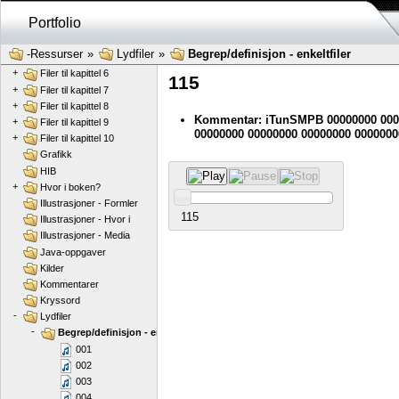
+
Filer til kapittel 2
Portfolio
+
Filer til kapittel 3
+
Filer til kapittel 4
-Ressurser
»
Lydfiler
»
Begrep/definisjon - enkeltfiler
+
Filer til kapittel 5
+
Filer til kapittel 6
115
+
Filer til kapittel 7
+
Filer til kapittel 8
Kommentar: iTunSMPB 00000000 000
+
Filer til kapittel 9
00000000 00000000 00000000 0000000
+
Filer til kapittel 10
Grafikk
HIB
+
Hvor i boken?
Illustrasjoner - Formler
115
Illustrasjoner - Hvor i
Illustrasjoner - Media
Java-oppgaver
Kilder
Kommentarer
Kryssord
-
Lydfiler
-
Begrep/definisjon - enkeltfiler
001
002
003
004