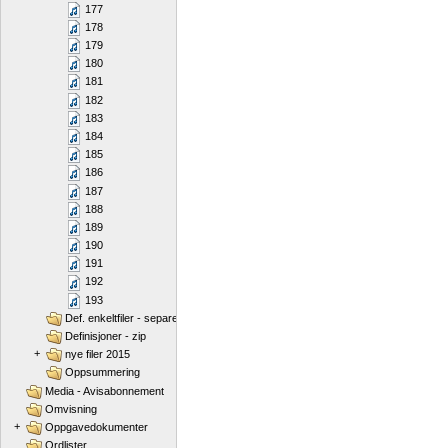
177
178
179
180
181
182
183
184
185
186
187
188
189
190
191
192
193
Def. enkeltfiler - separert
Definisjoner - zip
+
nye filer 2015
Oppsummering
Media - Avisabonnement
Omvisning
+
Oppgavedokumenter
Ordlister