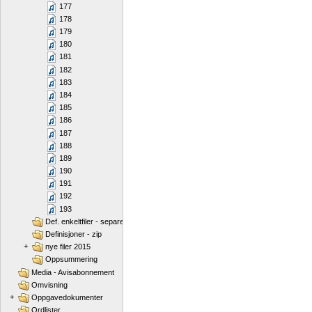
177
178
179
180
181
182
183
184
185
186
187
188
189
190
191
192
193
Def. enkeltfiler - separert
Definisjoner - zip
+
nye filer 2015
Oppsummering
Media - Avisabonnement
Omvisning
+
Oppgavedokumenter
Ordlister