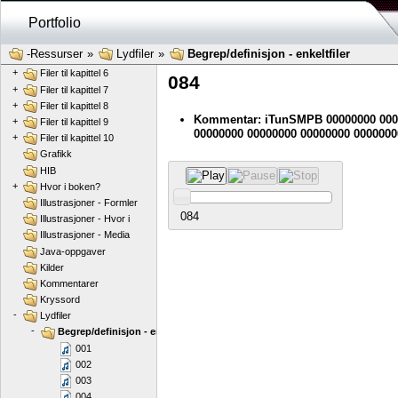
+
Filer til kapittel 2
Portfolio
+
Filer til kapittel 3
+
Filer til kapittel 4
-Ressurser
»
Lydfiler
»
Begrep/definisjon - enkeltfiler
+
Filer til kapittel 5
+
Filer til kapittel 6
084
+
Filer til kapittel 7
+
Filer til kapittel 8
Kommentar: iTunSMPB 00000000 000
+
Filer til kapittel 9
00000000 00000000 00000000 0000000
+
Filer til kapittel 10
Grafikk
HIB
+
Hvor i boken?
Illustrasjoner - Formler
084
Illustrasjoner - Hvor i
Illustrasjoner - Media
Java-oppgaver
Kilder
Kommentarer
Kryssord
-
Lydfiler
-
Begrep/definisjon - enkeltfiler
001
002
003
004