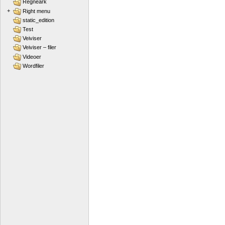
Regneark
+
Right menu
static_edition
Test
Veiviser
Veiviser – filer
Videoer
Wordfiler