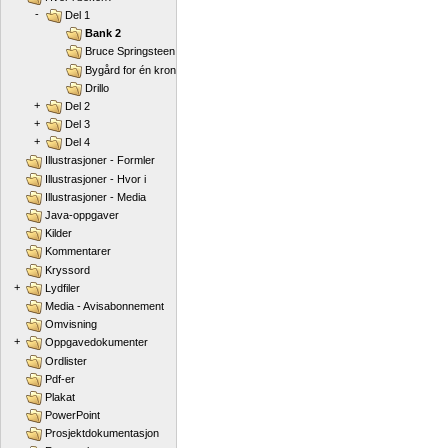
-
Del 1
Bank 2
Bruce Springsteen
Bygård for én krone
Drillo
+
Del 2
+
Del 3
+
Del 4
Illustrasjoner - Formler
Illustrasjoner - Hvor i
Illustrasjoner - Media
Java-oppgaver
Kilder
Kommentarer
Kryssord
+
Lydfiler
Media - Avisabonnement
Omvisning
+
Oppgavedokumenter
Ordlister
Pdf-er
Plakat
PowerPoint
Prosjektdokumentasjon