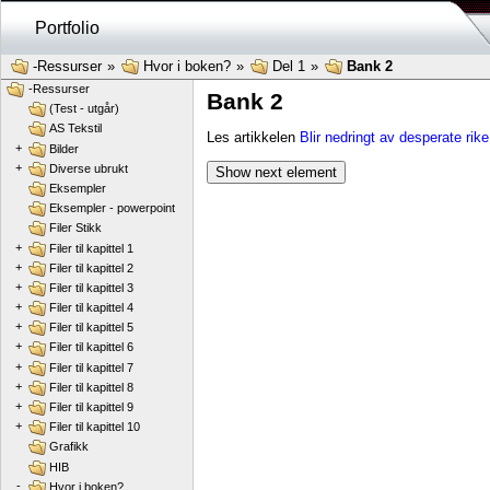
Portfolio
-Ressurser
»
Hvor i boken?
»
Del 1
»
Bank 2
-Ressurser
Bank 2
(Test - utgår)
AS Tekstil
Les artikkelen
Blir nedringt av desperate rike
+
Bilder
+
Diverse ubrukt
Show next element
Eksempler
Eksempler - powerpoint
Filer Stikk
+
Filer til kapittel 1
+
Filer til kapittel 2
+
Filer til kapittel 3
+
Filer til kapittel 4
+
Filer til kapittel 5
+
Filer til kapittel 6
+
Filer til kapittel 7
+
Filer til kapittel 8
+
Filer til kapittel 9
+
Filer til kapittel 10
Grafikk
HIB
-
Hvor i boken?