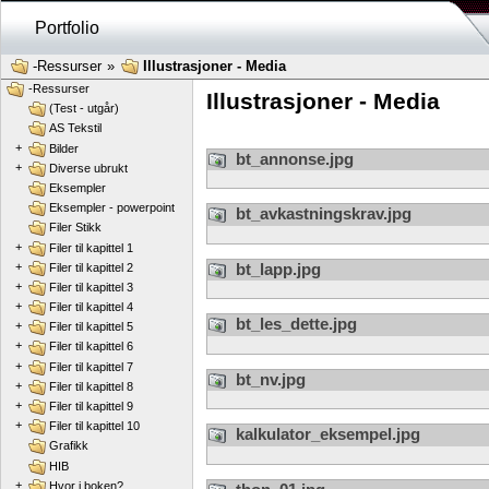
Portfolio
-Ressurser
»
Illustrasjoner - Media
-Ressurser
Illustrasjoner - Media
(Test - utgår)
AS Tekstil
+
Bilder
bt_annonse.jpg
+
Diverse ubrukt
Eksempler
Eksempler - powerpoint
bt_avkastningskrav.jpg
Filer Stikk
+
Filer til kapittel 1
+
bt_lapp.jpg
Filer til kapittel 2
+
Filer til kapittel 3
+
Filer til kapittel 4
bt_les_dette.jpg
+
Filer til kapittel 5
+
Filer til kapittel 6
+
Filer til kapittel 7
bt_nv.jpg
+
Filer til kapittel 8
+
Filer til kapittel 9
+
Filer til kapittel 10
kalkulator_eksempel.jpg
Grafikk
HIB
+
Hvor i boken?