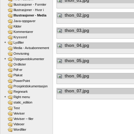
thon_01.jpg
Illustrasjoner - Formler
Illustrasjoner - Hvor i
thon_02.jpg
Illustrasjoner - Media
Java-oppgaver
Kilder
thon_03.jpg
Kommentarer
Kryssord
+
Lydfiler
thon_04.jpg
Media - Avisabonnement
Omvisning
+
Oppgavedokumenter
thon_05.jpg
Ordlister
Pdf-er
thon_06.jpg
Plakat
PowerPoint
Prosjektdokumentasjon
thon_07.jpg
Regneark
+
Right menu
static_edition
Test
Veiviser
Veiviser – filer
Videoer
Wordfiler