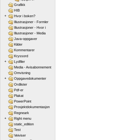
Grafikk
HIB
+
Hvor i boken?
Illustrasjoner - Formler
Illustrasjoner - Hvor i
Illustrasjoner - Media
Java-oppgaver
Kilder
Kommentarer
Kryssord
+
Lydfiler
Media - Avisabonnement
Omvisning
+
Oppgavedokumenter
Ordlister
Pdf-er
Plakat
PowerPoint
Prosjektdokumentasjon
Regneark
+
Right menu
static_edition
Test
Veiviser