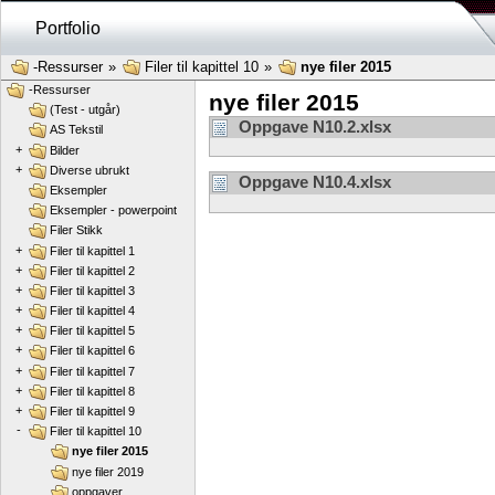
Portfolio
-Ressurser
»
Filer til kapittel 10
»
nye filer 2015
-Ressurser
nye filer 2015
(Test - utgår)
Oppgave N10.2.xlsx
AS Tekstil
+
Bilder
+
Diverse ubrukt
Oppgave N10.4.xlsx
Eksempler
Eksempler - powerpoint
Filer Stikk
+
Filer til kapittel 1
+
Filer til kapittel 2
+
Filer til kapittel 3
+
Filer til kapittel 4
+
Filer til kapittel 5
+
Filer til kapittel 6
+
Filer til kapittel 7
+
Filer til kapittel 8
+
Filer til kapittel 9
-
Filer til kapittel 10
nye filer 2015
nye filer 2019
oppgaver