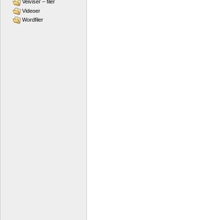
Veiviser – filer
Videoer
Wordfiler