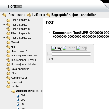
+
Filer til kapittel 2
Portfolio
+
Filer til kapittel 3
+
Filer til kapittel 4
-Ressurser
»
Lydfiler
»
Begrep/definisjon - enkeltfiler
+
Filer til kapittel 5
+
Filer til kapittel 6
030
+
Filer til kapittel 7
+
Filer til kapittel 8
Kommentar: iTunSMPB 00000000 000
+
Filer til kapittel 9
00000000 00000000 00000000 0000000
+
Filer til kapittel 10
Grafikk
HIB
+
Hvor i boken?
Illustrasjoner - Formler
030
Illustrasjoner - Hvor i
Illustrasjoner - Media
Java-oppgaver
Kilder
Kommentarer
Kryssord
-
Lydfiler
-
Begrep/definisjon - enkeltfiler
001
002
003
004