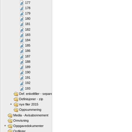
177
178
179
180
181
182
183
184
185
186
187
188
189
190
191
192
193
Def. enkeltfiler - separert
Definisjoner - zip
+
nye filer 2015
Oppsummering
Media - Avisabonnement
Omvisning
+
Oppgavedokumenter
Ordlister