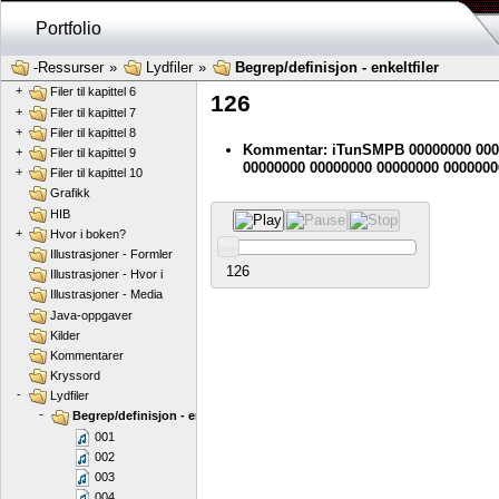
+
Filer til kapittel 2
Portfolio
+
Filer til kapittel 3
+
Filer til kapittel 4
-Ressurser
»
Lydfiler
»
Begrep/definisjon - enkeltfiler
+
Filer til kapittel 5
+
Filer til kapittel 6
126
+
Filer til kapittel 7
+
Filer til kapittel 8
Kommentar: iTunSMPB 00000000 000
+
Filer til kapittel 9
00000000 00000000 00000000 0000000
+
Filer til kapittel 10
Grafikk
HIB
+
Hvor i boken?
Illustrasjoner - Formler
126
Illustrasjoner - Hvor i
Illustrasjoner - Media
Java-oppgaver
Kilder
Kommentarer
Kryssord
-
Lydfiler
-
Begrep/definisjon - enkeltfiler
001
002
003
004