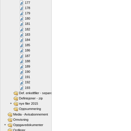
177
178
179
180
181
182
183
184
185
186
187
188
189
190
191
192
193
Def. enkeltfiler - separert
Definisjoner - zip
+
nye filer 2015
Oppsummering
Media - Avisabonnement
Omvisning
+
Oppgavedokumenter
Ordlister