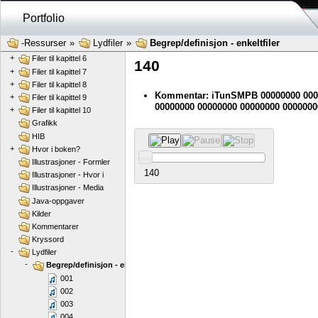
+
Filer til kapittel 2
Portfolio
+
Filer til kapittel 3
+
Filer til kapittel 4
-Ressurser
»
Lydfiler
»
Begrep/definisjon - enkeltfiler
+
Filer til kapittel 5
+
Filer til kapittel 6
140
+
Filer til kapittel 7
+
Filer til kapittel 8
Kommentar: iTunSMPB 00000000 000
+
Filer til kapittel 9
00000000 00000000 00000000 0000000
+
Filer til kapittel 10
Grafikk
HIB
+
Hvor i boken?
Illustrasjoner - Formler
140
Illustrasjoner - Hvor i
Illustrasjoner - Media
Java-oppgaver
Kilder
Kommentarer
Kryssord
-
Lydfiler
-
Begrep/definisjon - enkeltfiler
001
002
003
004