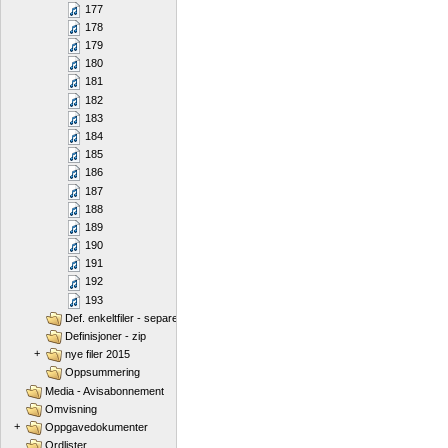
177
178
179
180
181
182
183
184
185
186
187
188
189
190
191
192
193
Def. enkeltfiler - separert
Definisjoner - zip
+
nye filer 2015
Oppsummering
Media - Avisabonnement
Omvisning
+
Oppgavedokumenter
Ordlister