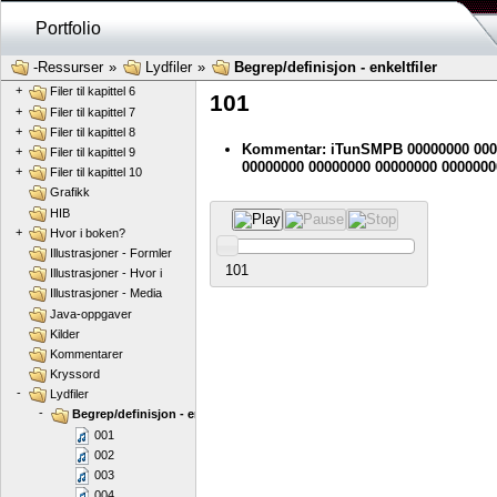
+
Filer til kapittel 2
Portfolio
+
Filer til kapittel 3
+
Filer til kapittel 4
-Ressurser
»
Lydfiler
»
Begrep/definisjon - enkeltfiler
+
Filer til kapittel 5
+
Filer til kapittel 6
101
+
Filer til kapittel 7
+
Filer til kapittel 8
Kommentar: iTunSMPB 00000000 000
+
Filer til kapittel 9
00000000 00000000 00000000 0000000
+
Filer til kapittel 10
Grafikk
HIB
+
Hvor i boken?
Illustrasjoner - Formler
101
Illustrasjoner - Hvor i
Illustrasjoner - Media
Java-oppgaver
Kilder
Kommentarer
Kryssord
-
Lydfiler
-
Begrep/definisjon - enkeltfiler
001
002
003
004