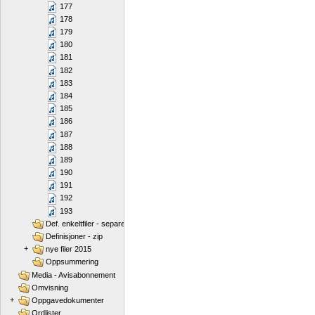
177
178
179
180
181
182
183
184
185
186
187
188
189
190
191
192
193
Def. enkeltfiler - separert
Definisjoner - zip
+
nye filer 2015
Oppsummering
Media - Avisabonnement
Omvisning
+
Oppgavedokumenter
Ordlister