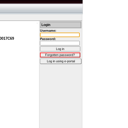
Login
Username:
0017C69
Password:
Log in
Forgotten password?
Log in using e-portal