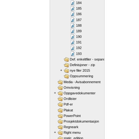
184
185
186
187
188
189
190
191
192
193
Def. enkeltfiler - separert
Definisjoner - zip
+
nye filer 2015
Oppsummering
Media - Avisabonnement
Omvisning
+
Oppgavedokumenter
Ordlister
Pdf-er
Plakat
PowerPoint
Prosjektdokumentasjon
Regneark
+
Right menu
static_edition