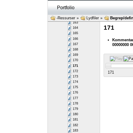
159
160
Portfolio
161
162
-Ressurser
»
Lydfiler
»
Begrep/defini
163
171
164
165
166
Kommentar:
167
00000000 0
168
169
170
171
172
171
173
174
175
176
177
178
179
180
181
182
183