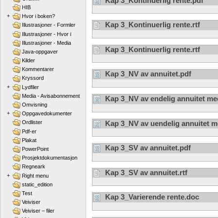
Kap 3_Kontinuerlig rente.pdf
HIB
+
Hvor i boken?
Kap 3_Kontinuerlig rente.rtf
Illustrasjoner - Formler
Illustrasjoner - Hvor i
Illustrasjoner - Media
Kap 3_Kontinuerlig rente.rtf
Java-oppgaver
Kilder
Kommentarer
Kap 3_NV av annuitet.pdf
Kryssord
+
Lydfiler
Media - Avisabonnement
Kap 3_NV av endelig annuitet med
Omvisning
+
Oppgavedokumenter
Kap 3_NV av uendelig annuitet m
Ordlister
Pdf-er
Plakat
Kap 3_SV av annuitet.pdf
PowerPoint
Prosjektdokumentasjon
Regneark
Kap 3_SV av annuitet.rtf
+
Right menu
static_edition
Test
Kap 3_Varierende rente.doc
Veiviser
Veiviser – filer