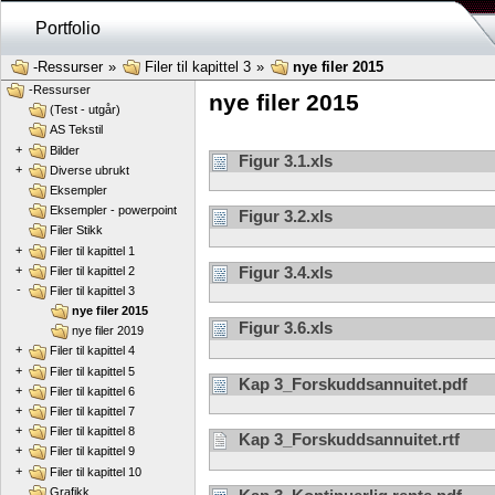
Portfolio
-Ressurser
»
Filer til kapittel 3
»
nye filer 2015
-Ressurser
nye filer 2015
(Test - utgår)
AS Tekstil
+
Bilder
Figur 3.1.xls
+
Diverse ubrukt
Eksempler
Eksempler - powerpoint
Figur 3.2.xls
Filer Stikk
+
Filer til kapittel 1
+
Figur 3.4.xls
Filer til kapittel 2
-
Filer til kapittel 3
nye filer 2015
Figur 3.6.xls
nye filer 2019
+
Filer til kapittel 4
+
Filer til kapittel 5
Kap 3_Forskuddsannuitet.pdf
+
Filer til kapittel 6
+
Filer til kapittel 7
+
Filer til kapittel 8
Kap 3_Forskuddsannuitet.rtf
+
Filer til kapittel 9
+
Filer til kapittel 10
Grafikk