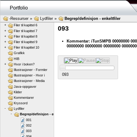
+
Filer til kapittel 2
Portfolio
+
Filer til kapittel 3
+
Filer til kapittel 4
-Ressurser
»
Lydfiler
»
Begrep/definisjon - enkeltfiler
+
Filer til kapittel 5
+
Filer til kapittel 6
093
+
Filer til kapittel 7
+
Filer til kapittel 8
Kommentar: iTunSMPB 00000000 000
+
Filer til kapittel 9
00000000 00000000 00000000 0000000
+
Filer til kapittel 10
Grafikk
HIB
+
Hvor i boken?
Illustrasjoner - Formler
093
Illustrasjoner - Hvor i
Illustrasjoner - Media
Java-oppgaver
Kilder
Kommentarer
Kryssord
-
Lydfiler
-
Begrep/definisjon - enkeltfiler
001
002
003
004