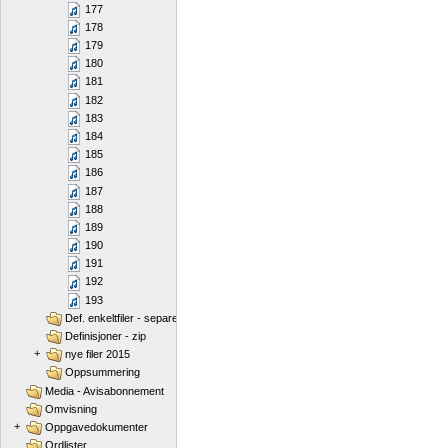
177
178
179
180
181
182
183
184
185
186
187
188
189
190
191
192
193
Def. enkeltfiler - separert
Definisjoner - zip
+
nye filer 2015
Oppsummering
Media - Avisabonnement
Omvisning
+
Oppgavedokumenter
Ordlister