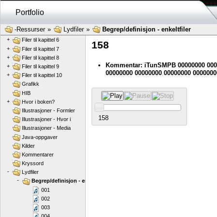
+
Filer til kapittel 2
Portfolio
+
Filer til kapittel 3
+
Filer til kapittel 4
-Ressurser
»
Lydfiler
»
Begrep/definisjon - enkeltfiler
+
Filer til kapittel 5
+
Filer til kapittel 6
158
+
Filer til kapittel 7
+
Filer til kapittel 8
Kommentar: iTunSMPB 00000000 000
+
Filer til kapittel 9
00000000 00000000 00000000 0000000
+
Filer til kapittel 10
Grafikk
HIB
+
Hvor i boken?
Illustrasjoner - Formler
158
Illustrasjoner - Hvor i
Illustrasjoner - Media
Java-oppgaver
Kilder
Kommentarer
Kryssord
-
Lydfiler
-
Begrep/definisjon - enkeltfiler
001
002
003
004