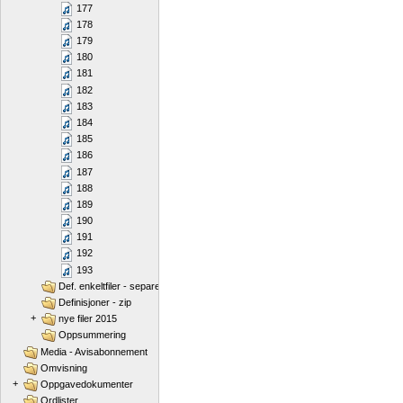
177
178
179
180
181
182
183
184
185
186
187
188
189
190
191
192
193
Def. enkeltfiler - separert
Definisjoner - zip
+
nye filer 2015
Oppsummering
Media - Avisabonnement
Omvisning
+
Oppgavedokumenter
Ordlister