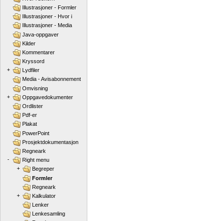
Illustrasjoner - Formler
Illustrasjoner - Hvor i
Illustrasjoner - Media
Java-oppgaver
Kilder
Kommentarer
Kryssord
+
Lydfiler
Media - Avisabonnement
Omvisning
+
Oppgavedokumenter
Ordlister
Pdf-er
Plakat
PowerPoint
Prosjektdokumentasjon
Regneark
-
Right menu
+
Begreper
Formler
Regneark
+
Kalkulator
Lenker
Lenkesamling