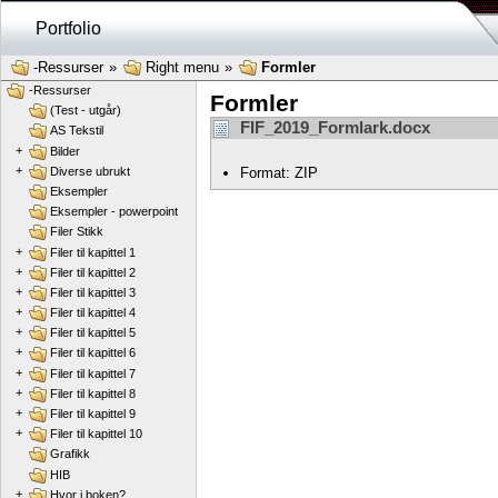
Portfolio
-Ressurser
»
Right menu
»
Formler
-Ressurser
Formler
(Test - utgår)
FIF_2019_Formlark.docx
AS Tekstil
+
Bilder
+
Format: ZIP
Diverse ubrukt
Eksempler
Eksempler - powerpoint
Filer Stikk
+
Filer til kapittel 1
+
Filer til kapittel 2
+
Filer til kapittel 3
+
Filer til kapittel 4
+
Filer til kapittel 5
+
Filer til kapittel 6
+
Filer til kapittel 7
+
Filer til kapittel 8
+
Filer til kapittel 9
+
Filer til kapittel 10
Grafikk
HIB
+
Hvor i boken?