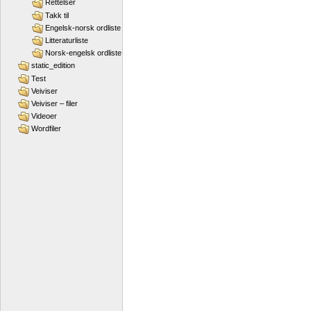
Rettelser
Takk til
Engelsk-norsk ordliste
Litteraturliste
Norsk-engelsk ordliste
static_edition
Test
Veiviser
Veiviser – filer
Videoer
Wordfiler