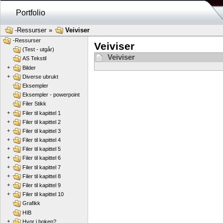
Portfolio
-Ressurser
»
Veiviser
-Ressurser
Veiviser
(Test - utgår)
Veiviser
AS Tekstil
+
Bilder
+
Diverse ubrukt
Eksempler
Eksempler - powerpoint
Filer Stikk
+
Filer til kapittel 1
+
Filer til kapittel 2
+
Filer til kapittel 3
+
Filer til kapittel 4
+
Filer til kapittel 5
+
Filer til kapittel 6
+
Filer til kapittel 7
+
Filer til kapittel 8
+
Filer til kapittel 9
+
Filer til kapittel 10
Grafikk
HIB
+
Hvor i boken?