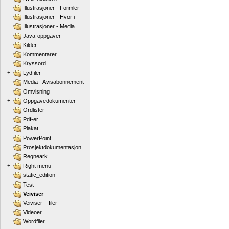
Illustrasjoner - Formler
Illustrasjoner - Hvor i
Illustrasjoner - Media
Java-oppgaver
Kilder
Kommentarer
Kryssord
+
Lydfiler
Media - Avisabonnement
Omvisning
+
Oppgavedokumenter
Ordlister
Pdf-er
Plakat
PowerPoint
Prosjektdokumentasjon
Regneark
+
Right menu
static_edition
Test
Veiviser
Veiviser – filer
Videoer
Wordfiler