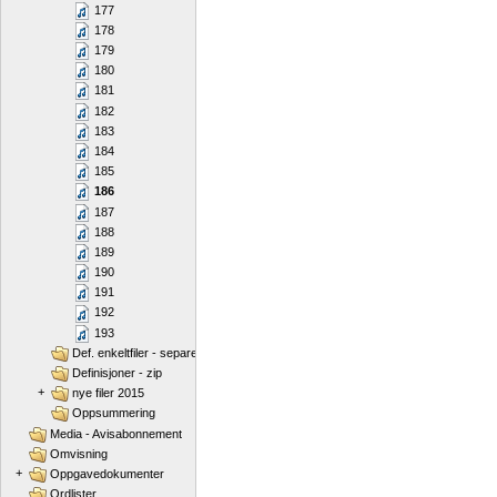
177
178
179
180
181
182
183
184
185
186
187
188
189
190
191
192
193
Def. enkeltfiler - separert
Definisjoner - zip
+
nye filer 2015
Oppsummering
Media - Avisabonnement
Omvisning
+
Oppgavedokumenter
Ordlister