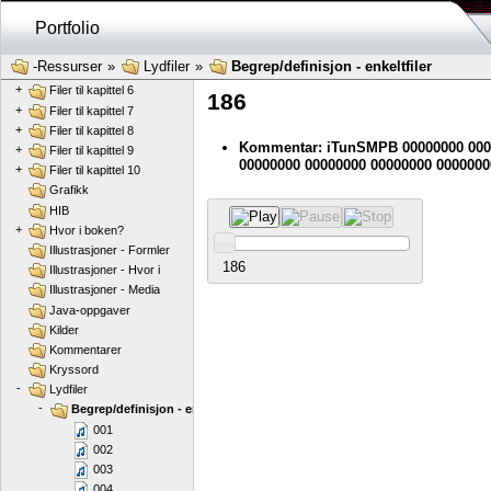
+
Filer til kapittel 2
Portfolio
+
Filer til kapittel 3
+
Filer til kapittel 4
-Ressurser
»
Lydfiler
»
Begrep/definisjon - enkeltfiler
+
Filer til kapittel 5
+
Filer til kapittel 6
186
+
Filer til kapittel 7
+
Filer til kapittel 8
Kommentar: iTunSMPB 00000000 000
+
Filer til kapittel 9
00000000 00000000 00000000 0000000
+
Filer til kapittel 10
Grafikk
HIB
+
Hvor i boken?
Illustrasjoner - Formler
186
Illustrasjoner - Hvor i
Illustrasjoner - Media
Java-oppgaver
Kilder
Kommentarer
Kryssord
-
Lydfiler
-
Begrep/definisjon - enkeltfiler
001
002
003
004