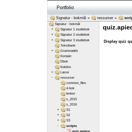
Portfolio
Signatur - bokmål
»
ressurser
»
scri
Signatur - bokmål
quiz.apie
+
Signatur 1 studiebok
+
Signatur 2 studiebok
+
Signatur 3 studiebok
Display quiz qu
Tekstbank
+
Grammatikk
Kontakt
Dbok
Kolofon
+
Lærer
-
ressurser
common_files
d-bok
lenker
s_2015
s_2016
+
S1
+
S2
+
S3
-
scripts
quiz.apiece