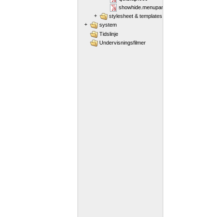
showhide.menupanels
+
stylesheet & templates
+
system
Tidslinje
Undervisningsfilmer