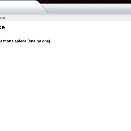
pts
ce
estions apiece (one by one)