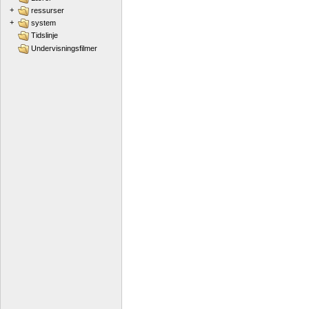
+
ressurser
+
system
Tidslinje
Undervisningsfilmer