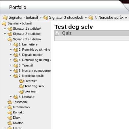
Portfolio
Signatur - bokmål
»
Signatur 3 studiebok
»
7. Nordiske språk
»
Signatur - bokmål
Test deg selv
+
Signatur 1 studiebok
Quiz
+
Signatur 2 studiebok
-
Signatur 3 studiebok
+
1. Lær lettere
+
2. Retorikk og skriving
+
3. Digitale medier
+
4. Retorikk og muntlig kommunikasjon
+
5. Talemål
+
6. Norrønt og moderne norsk
-
7. Nordiske språk
Oversikt
Test deg selv
Lær mer!
+
8. Litteratur
Tekstbank
+
Grammatikk
Kontakt
Dbok
Kolofon
+
Lærer