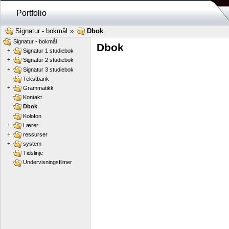
Portfolio
Signatur - bokmål
»
Dbok
Signatur - bokmål
Dbok
+
Signatur 1 studiebok
+
Signatur 2 studiebok
+
Signatur 3 studiebok
Tekstbank
+
Grammatikk
Kontakt
Dbok
Kolofon
+
Lærer
+
ressurser
+
system
Tidslinje
Undervisningsfilmer