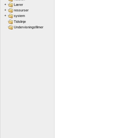
+
Lærer
+
ressurser
+
system
Tidslinje
Undervisningsfilmer