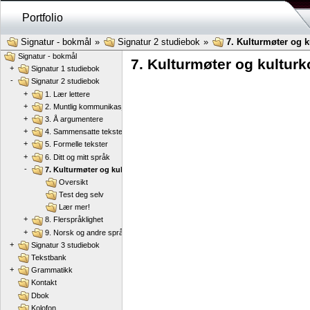
Portfolio
Signatur - bokmål
»
Signatur 2 studiebok
»
7. Kulturmøter og k
Signatur - bokmål
7. Kulturmøter og kulturko
+
Signatur 1 studiebok
-
Signatur 2 studiebok
+
1. Lær lettere
+
2. Muntlig kommunikasjon
+
3. Å argumentere
+
4. Sammensatte tekster
+
5. Formelle tekster
+
6. Ditt og mitt språk
-
7. Kulturmøter og kulturkonflikter
Oversikt
Test deg selv
Lær mer!
+
8. Flerspråklighet
+
9. Norsk og andre språk
+
Signatur 3 studiebok
Tekstbank
+
Grammatikk
Kontakt
Dbok
Kolofon