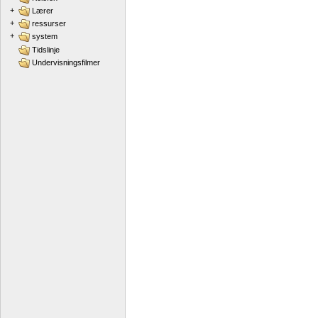
+
Lærer
+
ressurser
+
system
Tidslinje
Undervisningsfilmer