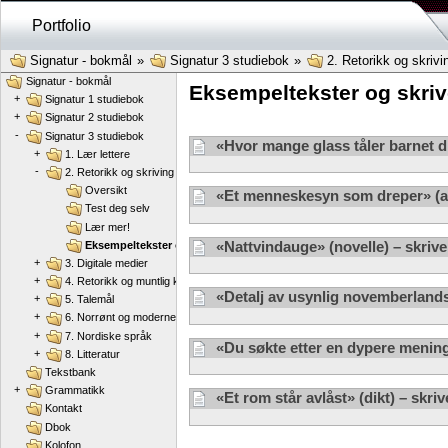
Portfolio
Signatur - bokmål
»
Signatur 3 studiebok
»
2. Retorikk og skrivi
Signatur - bokmål
Eksempeltekster og skri
+
Signatur 1 studiebok
+
Signatur 2 studiebok
-
Signatur 3 studiebok
«Hvor mange glass tåler barnet d
+
1. Lær lettere
-
2. Retorikk og skriving
Oversikt
«Et menneskesyn som dreper» (ar
Test deg selv
Lær mer!
«Nattvindauge» (novelle) – skri
Eksempeltekster og skriverammer
+
3. Digitale medier
+
4. Retorikk og muntlig kommunikasjon
«Detalj av usynlig novemberlands
+
5. Talemål
+
6. Norrønt og moderne norsk
+
7. Nordiske språk
«Du søkte etter en dypere mening
+
8. Litteratur
Tekstbank
+
Grammatikk
«Et rom står avlåst» (dikt) – skr
Kontakt
Dbok
Kolofon