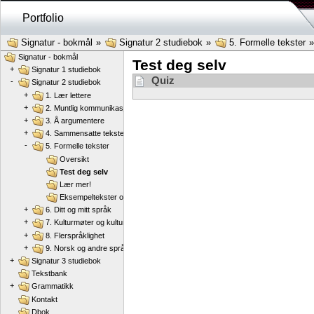
Portfolio
Signatur - bokmål
»
Signatur 2 studiebok
»
5. Formelle tekster
Signatur - bokmål
Test deg selv
+
Signatur 1 studiebok
Quiz
-
Signatur 2 studiebok
+
1. Lær lettere
+
2. Muntlig kommunikasjon
+
3. Å argumentere
+
4. Sammensatte tekster
-
5. Formelle tekster
Oversikt
Test deg selv
Lær mer!
Eksempeltekster og skriverammer
+
6. Ditt og mitt språk
+
7. Kulturmøter og kulturkonflikter
+
8. Flerspråklighet
+
9. Norsk og andre språk
+
Signatur 3 studiebok
Tekstbank
+
Grammatikk
Kontakt
Dbok