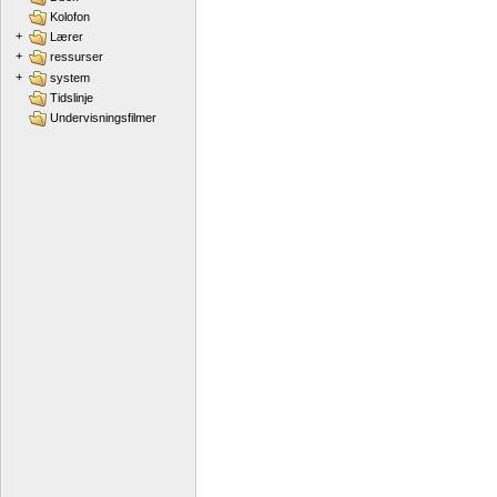
Kolofon
+
Lærer
+
ressurser
+
system
Tidslinje
Undervisningsfilmer