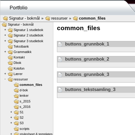
Portfolio
Signatur - bokmål
»
ressurser
»
common_files
Signatur - bokmål
common_files
+
Signatur 1 studiebok
+
Signatur 2 studiebok
+
Signatur 3 studiebok
buttons_grunnbok_1
Tekstbank
+
Grammatikk
Kontakt
buttons_grunnbok_2
Dbok
Kolofon
+
buttons_grunnbok_3
Lærer
-
ressurser
common_files
buttons_tekstsamling_3
d-bok
lenker
s_2015
s_2016
+
S1
+
S2
+
S3
scripts
+
stylesheet & templates