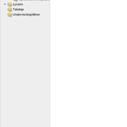
+
system
Tidslinje
Undervisningsfilmer