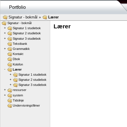
Portfolio
Signatur - bokmål
»
Lærer
Signatur - bokmål
Lærer
+
Signatur 1 studiebok
+
Signatur 2 studiebok
+
Signatur 3 studiebok
Tekstbank
+
Grammatikk
Kontakt
Dbok
Kolofon
-
Lærer
+
Signatur 1 studiebok
+
Signatur 2 studiebok
+
Signatur 3 studiebok
+
ressurser
+
system
Tidslinje
Undervisningsfilmer