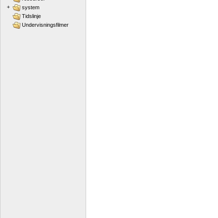
+
system
Tidslinje
Undervisningsfilmer