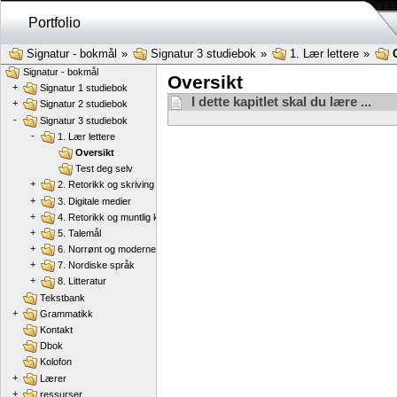
Portfolio
Signatur - bokmål
»
Signatur 3 studiebok
»
1. Lær lettere
»
Signatur - bokmål
Oversikt
+
Signatur 1 studiebok
I dette kapitlet skal du lære ...
+
Signatur 2 studiebok
-
Signatur 3 studiebok
-
1. Lær lettere
Oversikt
Test deg selv
+
2. Retorikk og skriving
+
3. Digitale medier
+
4. Retorikk og muntlig kommunikasjon
+
5. Talemål
+
6. Norrønt og moderne norsk
+
7. Nordiske språk
+
8. Litteratur
Tekstbank
+
Grammatikk
Kontakt
Dbok
Kolofon
+
Lærer
+
ressurser