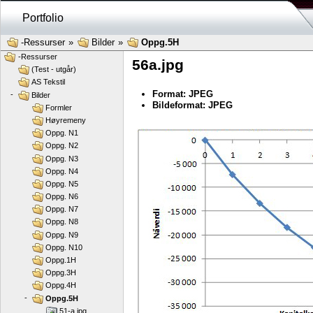
Portfolio
-Ressurser
»
Bilder
»
Oppg.5H
-Ressurser
56a.jpg
(Test - utgår)
AS Tekstil
Format: JPEG
-
Bilder
Bildeformat: JPEG
Formler
Høyremeny
Oppg. N1
Oppg. N2
Oppg. N3
Oppg. N4
Oppg. N5
Oppg. N6
Oppg. N7
Oppg. N8
Oppg. N9
Oppg. N10
Oppg.1H
Oppg.3H
Oppg.4H
-
Oppg.5H
51-a.jpg