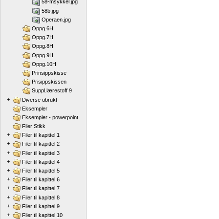
58-msykkel.jpg
58b.jpg
Operaen.jpg
Oppg.6H
Oppg.7H
Oppg.8H
Oppg.9H
Oppg.10H
Prinsippskisse
Prisippskissen
Suppl.lærestoff 9
+
Diverse ubrukt
Eksempler
Eksempler - powerpoint
Filer Stikk
+
Filer til kapittel 1
+
Filer til kapittel 2
+
Filer til kapittel 3
+
Filer til kapittel 4
+
Filer til kapittel 5
+
Filer til kapittel 6
+
Filer til kapittel 7
+
Filer til kapittel 8
+
Filer til kapittel 9
+
Filer til kapittel 10