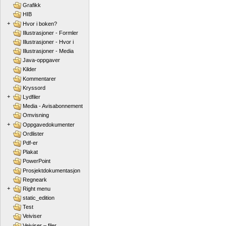
Grafikk
HIB
+
Hvor i boken?
Illustrasjoner - Formler
Illustrasjoner - Hvor i
Illustrasjoner - Media
Java-oppgaver
Kilder
Kommentarer
Kryssord
+
Lydfiler
Media - Avisabonnement
Omvisning
+
Oppgavedokumenter
Ordlister
Pdf-er
Plakat
PowerPoint
Prosjektdokumentasjon
Regneark
+
Right menu
static_edition
Test
Veiviser
Veiviser – filer