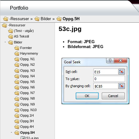
Portfolio
-Ressurser
»
Bilder
»
Oppg.5H
-Ressurser
53c.jpg
(Test - utgår)
AS Tekstil
Format: JPEG
-
Bilder
Bildeformat: JPEG
Formler
Høyremeny
Oppg. N1
Oppg. N2
Oppg. N3
Oppg. N4
Oppg. N5
Oppg. N6
Oppg. N7
Oppg. N8
Oppg. N9
Oppg. N10
Oppg.1H
Oppg.3H
Oppg.4H
-
Oppg.5H
51-a.jpg