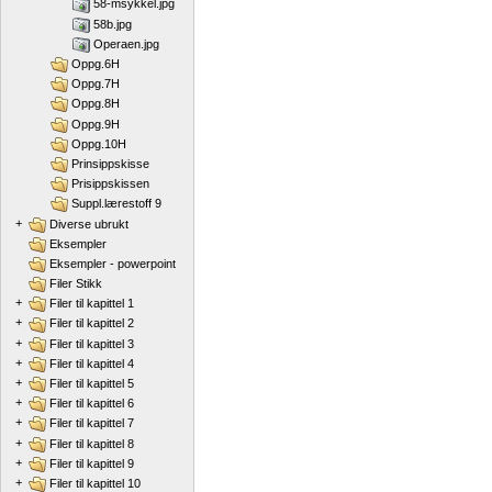
58-msykkel.jpg
58b.jpg
Operaen.jpg
Oppg.6H
Oppg.7H
Oppg.8H
Oppg.9H
Oppg.10H
Prinsippskisse
Prisippskissen
Suppl.lærestoff 9
+
Diverse ubrukt
Eksempler
Eksempler - powerpoint
Filer Stikk
+
Filer til kapittel 1
+
Filer til kapittel 2
+
Filer til kapittel 3
+
Filer til kapittel 4
+
Filer til kapittel 5
+
Filer til kapittel 6
+
Filer til kapittel 7
+
Filer til kapittel 8
+
Filer til kapittel 9
+
Filer til kapittel 10