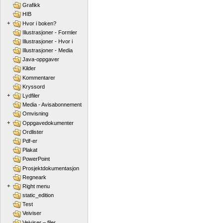
Grafikk
HIB
+
Hvor i boken?
Illustrasjoner - Formler
Illustrasjoner - Hvor i
Illustrasjoner - Media
Java-oppgaver
Kilder
Kommentarer
Kryssord
+
Lydfiler
Media - Avisabonnement
Omvisning
+
Oppgavedokumenter
Ordlister
Pdf-er
Plakat
PowerPoint
Prosjektdokumentasjon
Regneark
+
Right menu
static_edition
Test
Veiviser
Veiviser – filer