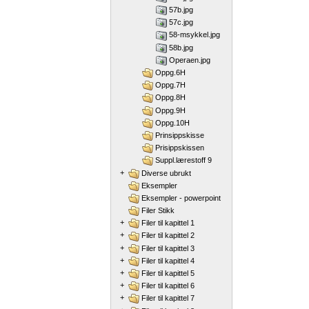
57b.jpg
57c.jpg
58-msykkel.jpg
58b.jpg
Operaen.jpg
Oppg.6H
Oppg.7H
Oppg.8H
Oppg.9H
Oppg.10H
Prinsippskisse
Prisippskissen
Suppl.lærestoff 9
+
Diverse ubrukt
Eksempler
Eksempler - powerpoint
Filer Stikk
+
Filer til kapittel 1
+
Filer til kapittel 2
+
Filer til kapittel 3
+
Filer til kapittel 4
+
Filer til kapittel 5
+
Filer til kapittel 6
+
Filer til kapittel 7