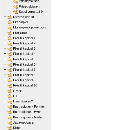
Prinsippskisse
Prisippskissen
Suppl.lærestoff 9
+
Diverse ubrukt
Eksempler
Eksempler - powerpoint
Filer Stikk
+
Filer til kapittel 1
+
Filer til kapittel 2
+
Filer til kapittel 3
+
Filer til kapittel 4
+
Filer til kapittel 5
+
Filer til kapittel 6
+
Filer til kapittel 7
+
Filer til kapittel 8
+
Filer til kapittel 9
+
Filer til kapittel 10
Grafikk
HIB
+
Hvor i boken?
Illustrasjoner - Formler
Illustrasjoner - Hvor i
Illustrasjoner - Media
Java-oppgaver
Kilder