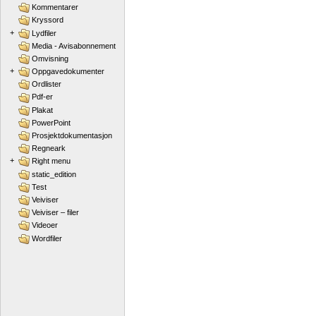
Kommentarer
Kryssord
+
Lydfiler
Media - Avisabonnement
Omvisning
+
Oppgavedokumenter
Ordlister
Pdf-er
Plakat
PowerPoint
Prosjektdokumentasjon
Regneark
+
Right menu
static_edition
Test
Veiviser
Veiviser – filer
Videoer
Wordfiler