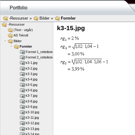
Portfolio
-Ressurser
»
Bilder
»
Formler
-Ressurser
k3-15.jpg
(Test - utgår)
AS Tekstil
-
Bilder
-
Formler
Formel 1_retteliste.jpg
Formel 2_retteliste.jpg
k3-1.jpg
k3-2.jpg
k3-3.jpg
k3-4.jpg
k3-5.jpg
k3-6.jpg
k3-7.jpg
k3-8.jpg
k3-9.jpg
k3-10.jpg
k3-11.jpg
k3-12.jpg
k3-13.jpg
k3-14.jpg