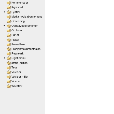
Kommentarer
Kryssord
+
Lydfiler
Media - Avisabonnement
Omvisning
+
Oppgavedokumenter
Ordlister
Pdf-er
Plakat
PowerPoint
Prosjektdokumentasjon
Regneark
+
Right menu
static_edition
Test
Veiviser
Veiviser – filer
Videoer
Wordfiler