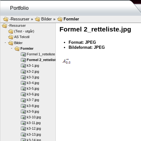
Portfolio
-Ressurser
»
Bilder
»
Formler
-Ressurser
Formel 2_retteliste.jpg
(Test - utgår)
AS Tekstil
Format: JPEG
-
Bilder
Bildeformat: JPEG
-
Formler
Formel 1_retteliste.jpg
Formel 2_retteliste.jpg
k3-1.jpg
k3-2.jpg
k3-3.jpg
k3-4.jpg
k3-5.jpg
k3-6.jpg
k3-7.jpg
k3-8.jpg
k3-9.jpg
k3-10.jpg
k3-11.jpg
k3-12.jpg
k3-13.jpg
k3-14.jpg