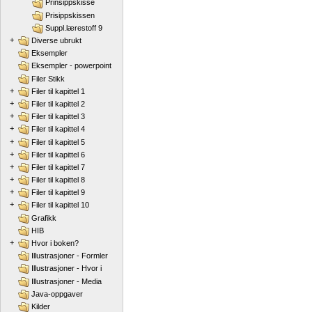
Prinsippskisse
Prisippskissen
Suppl.lærestoff 9
+
Diverse ubrukt
Eksempler
Eksempler - powerpoint
Filer Stikk
+
Filer til kapittel 1
+
Filer til kapittel 2
+
Filer til kapittel 3
+
Filer til kapittel 4
+
Filer til kapittel 5
+
Filer til kapittel 6
+
Filer til kapittel 7
+
Filer til kapittel 8
+
Filer til kapittel 9
+
Filer til kapittel 10
Grafikk
HIB
+
Hvor i boken?
Illustrasjoner - Formler
Illustrasjoner - Hvor i
Illustrasjoner - Media
Java-oppgaver
Kilder