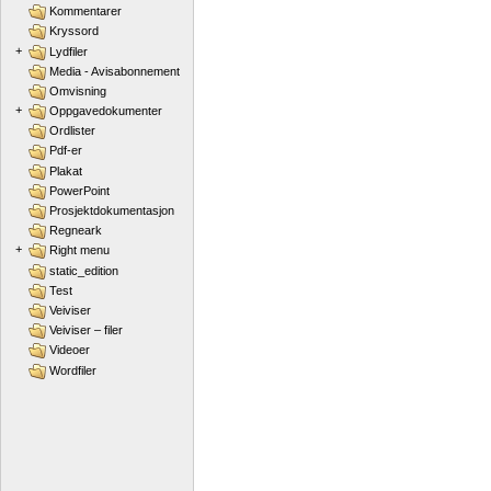
Kommentarer
Kryssord
+
Lydfiler
Media - Avisabonnement
Omvisning
+
Oppgavedokumenter
Ordlister
Pdf-er
Plakat
PowerPoint
Prosjektdokumentasjon
Regneark
+
Right menu
static_edition
Test
Veiviser
Veiviser – filer
Videoer
Wordfiler