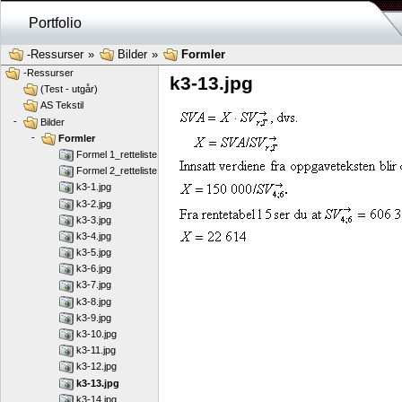
Portfolio
-Ressurser
»
Bilder
»
Formler
-Ressurser
k3-13.jpg
(Test - utgår)
AS Tekstil
-
Bilder
-
Formler
Formel 1_retteliste.jpg
Formel 2_retteliste.jpg
k3-1.jpg
k3-2.jpg
k3-3.jpg
k3-4.jpg
k3-5.jpg
k3-6.jpg
k3-7.jpg
k3-8.jpg
k3-9.jpg
k3-10.jpg
k3-11.jpg
k3-12.jpg
k3-13.jpg
k3-14.jpg