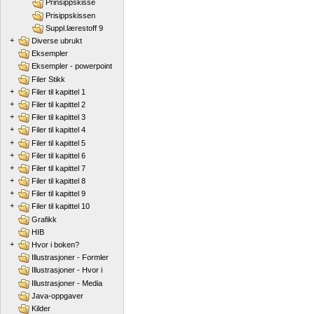
Prinsippskisse
Prisippskissen
Suppl.lærestoff 9
+
Diverse ubrukt
Eksempler
Eksempler - powerpoint
Filer Stikk
+
Filer til kapittel 1
+
Filer til kapittel 2
+
Filer til kapittel 3
+
Filer til kapittel 4
+
Filer til kapittel 5
+
Filer til kapittel 6
+
Filer til kapittel 7
+
Filer til kapittel 8
+
Filer til kapittel 9
+
Filer til kapittel 10
Grafikk
HIB
+
Hvor i boken?
Illustrasjoner - Formler
Illustrasjoner - Hvor i
Illustrasjoner - Media
Java-oppgaver
Kilder