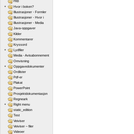
HIB
+
Hvor i boken?
Illustrasjoner - Formler
Illustrasjoner - Hvor i
Illustrasjoner - Media
Java-oppgaver
Kilder
Kommentarer
Kryssord
+
Lydfiler
Media - Avisabonnement
Omvisning
+
Oppgavedokumenter
Ordlister
Pdf-er
Plakat
PowerPoint
Prosjektdokumentasjon
Regneark
+
Right menu
static_edition
Test
Veiviser
Veiviser – filer
Videoer