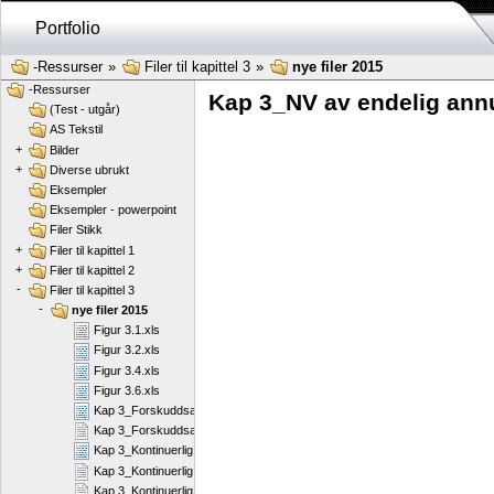
Portfolio
-Ressurser
»
Filer til kapittel 3
»
nye filer 2015
-Ressurser
Kap 3_NV av endelig annu
(Test - utgår)
AS Tekstil
+
Bilder
+
Diverse ubrukt
Eksempler
Eksempler - powerpoint
Filer Stikk
+
Filer til kapittel 1
+
Filer til kapittel 2
-
Filer til kapittel 3
-
nye filer 2015
Figur 3.1.xls
Figur 3.2.xls
Figur 3.4.xls
Figur 3.6.xls
Kap 3_Forskuddsannuitet.pdf
Kap 3_Forskuddsannuitet.rtf
Kap 3_Kontinuerlig rente.pdf
Kap 3_Kontinuerlig rente.rtf
Kap 3_Kontinuerlig rente.rtf