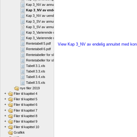
Kap 3_NV av annuitet.pdf
Kap 3_NV av endelig annuitet med konstant vekst.pdf
Kap 3_NV av uendelig annuitet med konstant vekst.pdf
Kap 3_SV av annuitet.pdf
Kap 3_SV av annuitet.rtf
Kap 3_Varierende rente.doc
Kap 3_Varierende rente.pdf
Rentetabell 5.pdf
View Kap 3_NV av endelig annuitet med kons
Rentetabell 6.pdf
Rentetabeller for sluttverdi av annuitet.docx
Rentetabeller for sluttverdi av annuitet.pdf
Tabell 3.1.xls
Tabell 3.3.xls
Tabell 3.4.xls
Tabell 3.5.xls
nye filer 2019
+
Filer til kapittel 4
+
Filer til kapittel 5
+
Filer til kapittel 6
+
Filer til kapittel 7
+
Filer til kapittel 8
+
Filer til kapittel 9
+
Filer til kapittel 10
Grafikk