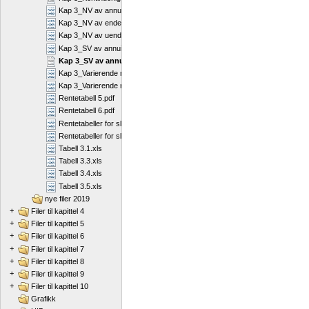
Kap 3_NV av annuitet.pdf
Kap 3_NV av endelig annuitet med konstant vekst.pdf
Kap 3_NV av uendelig annuitet med konstant vekst.pdf
Kap 3_SV av annuitet.pdf
Kap 3_SV av annuitet.rtf
Kap 3_Varierende rente.doc
Kap 3_Varierende rente.pdf
Rentetabell 5.pdf
Rentetabell 6.pdf
Rentetabeller for sluttverdi av annuitet.docx
Rentetabeller for sluttverdi av annuitet.pdf
Tabell 3.1.xls
Tabell 3.3.xls
Tabell 3.4.xls
Tabell 3.5.xls
nye filer 2019
+
Filer til kapittel 4
+
Filer til kapittel 5
+
Filer til kapittel 6
+
Filer til kapittel 7
+
Filer til kapittel 8
+
Filer til kapittel 9
+
Filer til kapittel 10
Grafikk