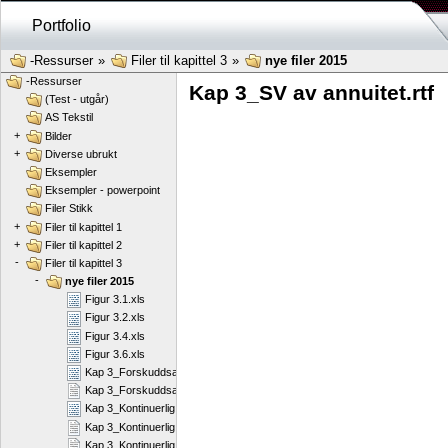
Portfolio
-Ressurser
»
Filer til kapittel 3
»
nye filer 2015
-Ressurser
Kap 3_SV av annuitet.rtf
(Test - utgår)
AS Tekstil
+
Bilder
+
Diverse ubrukt
Eksempler
Eksempler - powerpoint
Filer Stikk
+
Filer til kapittel 1
+
Filer til kapittel 2
-
Filer til kapittel 3
-
nye filer 2015
Figur 3.1.xls
Figur 3.2.xls
Figur 3.4.xls
Figur 3.6.xls
Kap 3_Forskuddsannuitet.pdf
Kap 3_Forskuddsannuitet.rtf
Kap 3_Kontinuerlig rente.pdf
Kap 3_Kontinuerlig rente.rtf
Kap 3_Kontinuerlig rente.rtf