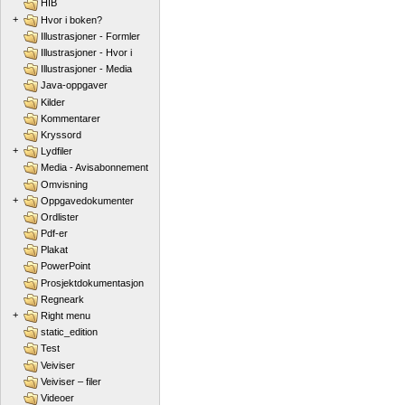
HIB
+
Hvor i boken?
Illustrasjoner - Formler
Illustrasjoner - Hvor i
Illustrasjoner - Media
Java-oppgaver
Kilder
Kommentarer
Kryssord
+
Lydfiler
Media - Avisabonnement
Omvisning
+
Oppgavedokumenter
Ordlister
Pdf-er
Plakat
PowerPoint
Prosjektdokumentasjon
Regneark
+
Right menu
static_edition
Test
Veiviser
Veiviser – filer
Videoer