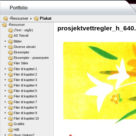
Portfolio
-Ressurser
»
Plakat
-Ressurser
prosjektvettregler_h_640
(Test - utgår)
AS Tekstil
+
Bilder
+
Diverse ubrukt
Eksempler
Eksempler - powerpoint
Filer Stikk
+
Filer til kapittel 1
+
Filer til kapittel 2
+
Filer til kapittel 3
+
Filer til kapittel 4
+
Filer til kapittel 5
+
Filer til kapittel 6
+
Filer til kapittel 7
+
Filer til kapittel 8
+
Filer til kapittel 9
+
Filer til kapittel 10
Grafikk
HIB
+
Hvor i boken?