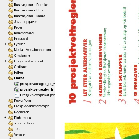
Illustrasjoner - Formler
Illustrasjoner - Hvor i
Illustrasjoner - Media
Java-oppgaver
Kilder
Kommentarer
Kryssord
+
Lydfiler
Media - Avisabonnement
Omvisning
+
Oppgavedokumenter
Ordlister
Pdf-er
-
Plakat
prosjektvettregler_br_640.jpg
prosjektvettregler_h_640.jpg
Prosjektvettsplakat.pdf
PowerPoint
Prosjektdokumentasjon
Regneark
+
Right menu
static_edition
Test
Veiviser