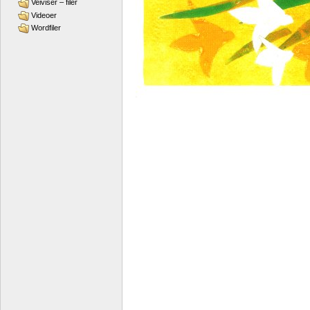
Veiviser – filer
Videoer
Wordfiler