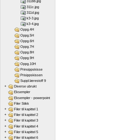
311bb.jpg
311c.jpg
311d.jpg
k3-3.jpg
k3-4.jpg
Oppg.4H
Oppg.5H
Oppg.6H
Oppg.7H
Oppg.8H
Oppg.9H
Oppg.10H
Prinsippskisse
Prisippskissen
Suppl.lærestoff 9
+
Diverse ubrukt
Eksempler
Eksempler - powerpoint
Filer Stikk
+
Filer til kapittel 1
+
Filer til kapittel 2
+
Filer til kapittel 3
+
Filer til kapittel 4
+
Filer til kapittel 5
+
Filer til kapittel 6