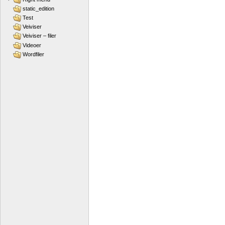
static_edition
Test
Veiviser
Veiviser – filer
Videoer
Wordfiler