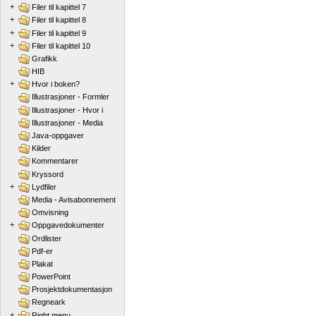
+
Filer til kapittel 7
+
Filer til kapittel 8
+
Filer til kapittel 9
+
Filer til kapittel 10
Grafikk
HIB
+
Hvor i boken?
Illustrasjoner - Formler
Illustrasjoner - Hvor i
Illustrasjoner - Media
Java-oppgaver
Kilder
Kommentarer
Kryssord
+
Lydfiler
Media - Avisabonnement
Omvisning
+
Oppgavedokumenter
Ordlister
Pdf-er
Plakat
PowerPoint
Prosjektdokumentasjon
Regneark
+
Right menu