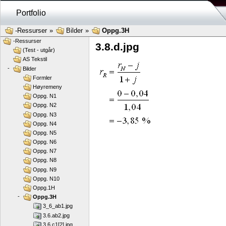
Portfolio
-Ressurser
»
Bilder
»
Oppg.3H
-Ressurser
3.8.d.jpg
(Test - utgår)
AS Tekstil
-
Bilder
Formler
Høyremeny
Oppg. N1
Oppg. N2
Oppg. N3
Oppg. N4
Oppg. N5
Oppg. N6
Oppg. N7
Oppg. N8
Oppg. N9
Oppg. N10
Oppg.1H
-
Oppg.3H
3_6_ab1.jpg
3.6.ab2.jpg
3.6.c1[2].jpg