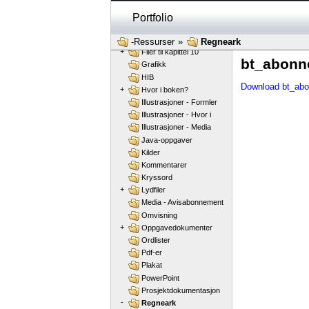
+
Filer til kapittel 6
+
Filer til kapittel 7
Portfolio
+
Filer til kapittel 8
+
Filer til kapittel 9
-Ressurser
»
Regneark
+
Filer til kapittel 10
bt_abonn
Grafikk
HIB
Download bt_abo
+
Hvor i boken?
Illustrasjoner - Formler
Illustrasjoner - Hvor i
Illustrasjoner - Media
Java-oppgaver
Kilder
Kommentarer
Kryssord
+
Lydfiler
Media - Avisabonnement
Omvisning
+
Oppgavedokumenter
Ordlister
Pdf-er
Plakat
PowerPoint
Prosjektdokumentasjon
-
Regneark