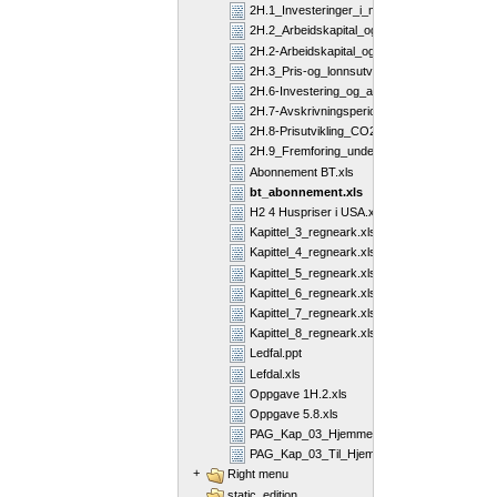
2H.1_Investeringer_i_motorvei.xls
2H.2_Arbeidskapital_og_livssyklus.xls
2H.2-Arbeidskapital_og_livssyklus.xls
2H.3_Pris-og_lonnsutvikling.xls
2H.6-Investering_og_avskrivninger.xls
2H.7-Avskrivningsperiode.xls
2H.8-Prisutvikling_CO2-avgiftstigning.xls
2H.9_Fremforing_underskudd.xls
Abonnement BT.xls
bt_abonnement.xls
H2 4 Huspriser i USA.xls
Kapittel_3_regneark.xls
Kapittel_4_regneark.xls
Kapittel_5_regneark.xls
Kapittel_6_regneark.xls
Kapittel_7_regneark.xls
Kapittel_8_regneark.xls
Ledfal.ppt
Lefdal.xls
Oppgave 1H.2.xls
Oppgave 5.8.xls
PAG_Kap_03_Hjemmeside_Regneark_Lærebo
PAG_Kap_03_Til_Hjemmeside.xls
+
Right menu
static_edition