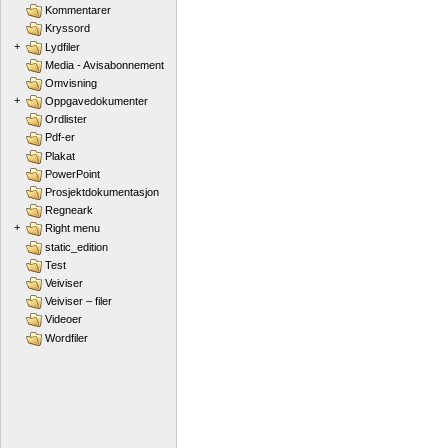
Kommentarer
Kryssord
+
Lydfiler
Media - Avisabonnement
Omvisning
+
Oppgavedokumenter
Ordlister
Pdf-er
Plakat
PowerPoint
Prosjektdokumentasjon
Regneark
+
Right menu
static_edition
Test
Veiviser
Veiviser – filer
Videoer
Wordfiler