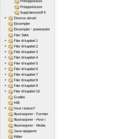
Prinsippskisse
Prisippskissen
Suppl.lærestoff 9
+
Diverse ubrukt
Eksempler
Eksempler - powerpoint
Filer Stikk
+
Filer til kapittel 1
+
Filer til kapittel 2
+
Filer til kapittel 3
+
Filer til kapittel 4
+
Filer til kapittel 5
+
Filer til kapittel 6
+
Filer til kapittel 7
+
Filer til kapittel 8
+
Filer til kapittel 9
+
Filer til kapittel 10
Grafikk
HIB
+
Hvor i boken?
Illustrasjoner - Formler
Illustrasjoner - Hvor i
Illustrasjoner - Media
Java-oppgaver
Kilder