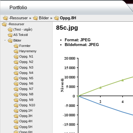
Portfolio
-Ressurser
»
Bilder
»
Oppg.8H
-Ressurser
85c.jpg
(Test - utgår)
AS Tekstil
Format: JPEG
-
Bilder
Bildeformat: JPEG
Formler
Høyremeny
Oppg. N1
Oppg. N2
Oppg. N3
Oppg. N4
Oppg. N5
Oppg. N6
Oppg. N7
Oppg. N8
Oppg. N9
Oppg. N10
Oppg.1H
Oppg.3H
Oppg.4H
Oppg.5H
Oppg.6H