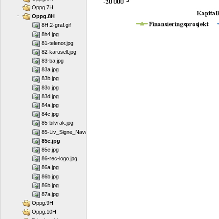
Oppg.7H
-
Oppg.8H
8H.2-graf.gif
8h4.jpg
81-telenor.jpg
82-karusell.jpg
83-ba.jpg
83a.jpg
83b.jpg
83c.jpg
83d.jpg
84a.jpg
84c.jpg
85-bilvrak.jpg
85-Liv_Signe_Navarsete-Foto_Bjørn Sigurdsønn:SMK.jpg
85c.jpg
85e.jpg
86-rec-logo.jpg
86a.jpg
86b.jpg
86b.jpg
87a.jpg
Oppg.9H
Oppg.10H