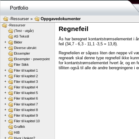
Portfolio
-Ressurser
»
Oppgavedokumenter
-Ressurser
Regnefeil
(Test - utgår)
AS Tekstil
Ås har beregnet kontantstrømselementet i år 2
+
Bilder
feil (34,7 - 6,3 - 11,1 -3,5 = 13,8).
+
Diverse ubrukt
Regnefeilen er såpass liten den neppe vil v
Eksempler
regneark skal denne type regnefeil ikke kun
Eksempler - powerpoint
for kontantstrømselementet hvert år, og en f
Filer Stikk
tilliten også til alle de andre beregningene i 
+
Filer til kapittel 1
+
Filer til kapittel 2
+
Filer til kapittel 3
+
Filer til kapittel 4
+
Filer til kapittel 5
+
Filer til kapittel 6
+
Filer til kapittel 7
+
Filer til kapittel 8
+
Filer til kapittel 9
+
Filer til kapittel 10
Grafikk
HIB
+
Hvor i boken?