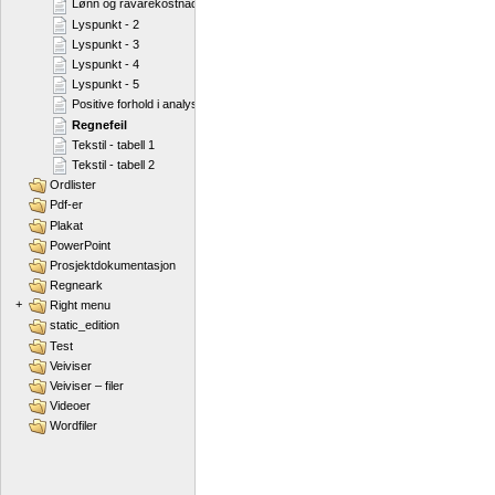
Lønn og råvarekostnader
Lyspunkt - 2
Lyspunkt - 3
Lyspunkt - 4
Lyspunkt - 5
Positive forhold i analysen
Regnefeil
Tekstil - tabell 1
Tekstil - tabell 2
Ordlister
Pdf-er
Plakat
PowerPoint
Prosjektdokumentasjon
Regneark
+
Right menu
static_edition
Test
Veiviser
Veiviser – filer
Videoer
Wordfiler