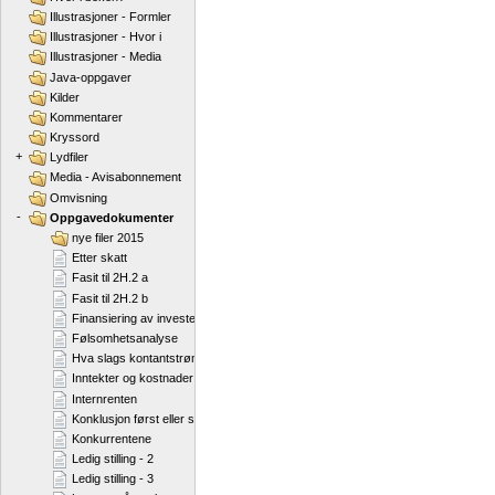
Illustrasjoner - Formler
Illustrasjoner - Hvor i
Illustrasjoner - Media
Java-oppgaver
Kilder
Kommentarer
Kryssord
+
Lydfiler
Media - Avisabonnement
Omvisning
-
Oppgavedokumenter
nye filer 2015
Etter skatt
Fasit til 2H.2 a
Fasit til 2H.2 b
Finansiering av investeringen
Følsomhetsanalyse
Hva slags kontantstrøm
Inntekter og kostnader
Internrenten
Konklusjon først eller sist
Konkurrentene
Ledig stilling - 2
Ledig stilling - 3