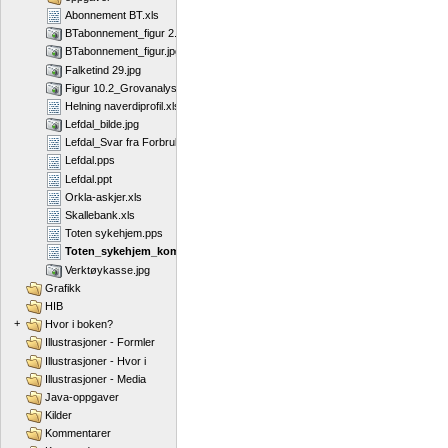
Abonnement BT.xls
BTabonnement_figur 2.jpg
BTabonnement_figur.jpg
Falketind 29.jpg
Figur 10.2_Grovanalyse.jpg
Helning naverdiprofil.xls
Lefdal_bilde.jpg
Lefdal_Svar fra Forbrukerrådet.pdf
Lefdal.pps
Lefdal.ppt
Orkla-askjer.xls
Skallebank.xls
Toten sykehjem.pps
Toten_sykehjem_kommentert_kort.pps
Verktøykasse.jpg
Grafikk
HIB
+
Hvor i boken?
Illustrasjoner - Formler
Illustrasjoner - Hvor i
Illustrasjoner - Media
Java-oppgaver
Kilder
Kommentarer