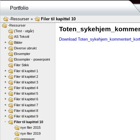
Portfolio
-Ressurser
»
Filer til kapittel 10
-Ressurser
Toten_sykehjem_komment
(Test - utgår)
AS Tekstil
Download Toten_sykehjem_kommentert_kort
+
Bilder
+
Diverse ubrukt
Eksempler
Eksempler - powerpoint
Filer Stikk
+
Filer til kapittel 1
+
Filer til kapittel 2
+
Filer til kapittel 3
+
Filer til kapittel 4
+
Filer til kapittel 5
+
Filer til kapittel 6
+
Filer til kapittel 7
+
Filer til kapittel 8
+
Filer til kapittel 9
-
Filer til kapittel 10
nye filer 2015
nye filer 2019
oppgaver