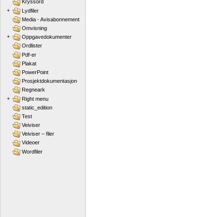
Kryssord
+
Lydfiler
Media - Avisabonnement
Omvisning
+
Oppgavedokumenter
Ordlister
Pdf-er
Plakat
PowerPoint
Prosjektdokumentasjon
Regneark
+
Right menu
static_edition
Test
Veiviser
Veiviser – filer
Videoer
Wordfiler