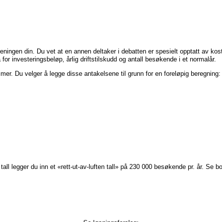
oreningen din. Du vet at en annen deltaker i debatten er spesielt opptatt av 
or investeringsbeløp, årlig driftstilskudd og antall besøkende i et normalår.
mer. Du velger å legge disse antakelsene til grunn for en foreløpig beregning:
 tall legger du inn et «rett-ut-av-luften tall» på 230 000 besøkende pr. år. Se bo