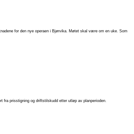
kostnadene for den nye operaen i Bjørvika. Møtet skal være om en uke. Som
rt fra prisstigning og driftstilskudd etter utløp av planperioden.