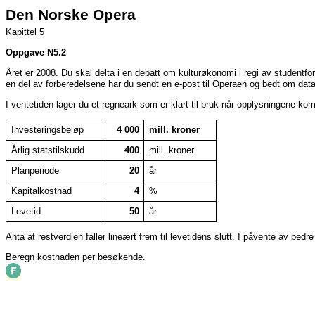
Den Norske Opera
Kapittel 5
Oppgave N5.2
Året er 2008. Du skal delta i en debatt om kulturøkonomi i regi av studentf
en del av forberedelsene har du sendt en e-post til Operaen og bedt om data f
I ventetiden lager du et regneark som er klart til bruk når opplysningene kom
Investeringsbeløp
4 000
mill. kroner
Årlig statstilskudd
400
mill. kroner
Planperiode
20
år
Kapitalkostnad
4
%
Levetid
50
år
Anta at restverdien faller lineært frem til levetidens slutt. I påvente av bedre
Beregn kostnaden per besøkende.