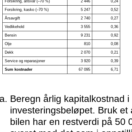
Forsikring, ansvar (–70 %)
2 446
0,24
Forsikring, kasko (–70 %)
5 247
0,52
Årsavgift
2 740
0,27
Vedlikehold
3 555
0,36
Bensin
9 231
0,92
Olje
810
0,08
Dekk
2 070
0,21
Service og reparasjoner
3 920
0,39
Sum kostnader
67 095
6,71
Beregn årlig kapitalkostnad i
investeringsbeløpet. Bruk et
bilen har en restverdi på 50