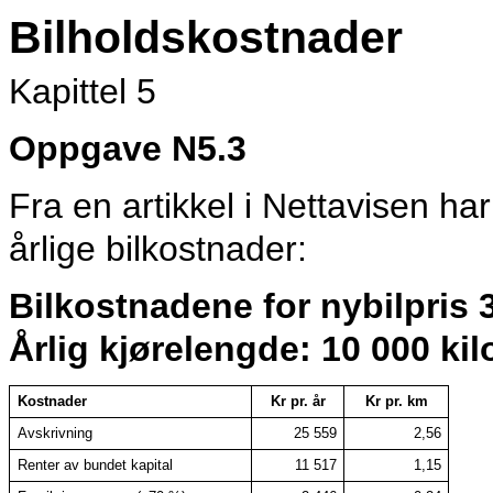
Bilholdskostnader
Kapittel 5
Oppgave N5.3
Fra en artikkel i Nettavisen ha
årlige bilkostnader:
Bilkostnadene for nybilpris 
Årlig kjørelengde: 10 000 ki
Kostnader
Kr pr. år
Kr pr. km
Avskrivning
25 559
2,56
Renter av bundet kapital
11 517
1,15