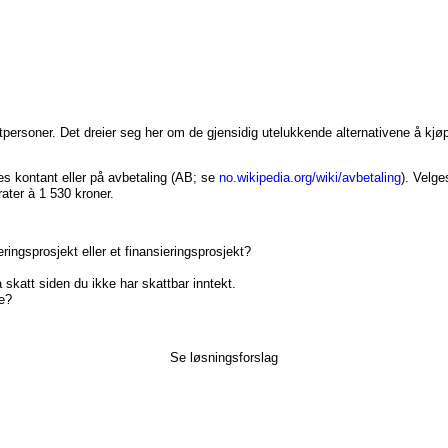
tpersoner. Det dreier seg her om de gjensidig utelukkende alternativene å kjøp
s kontant eller på avbetaling (AB; se
no.wikipedia.org/wiki/avbetaling
). Velge
ater à 1 530 kroner.
ingsprosjekt eller et finansieringsprosjekt?
 skatt siden du ikke har skattbar inntekt.
te?
Se løsningsforslag