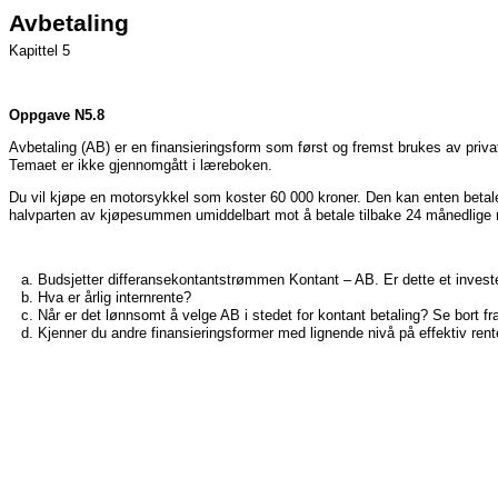
Avbetaling
Kapittel 5
Oppgave N5.8
Avbetaling (AB) er en finansieringsform som først og fremst brukes av priva
Temaet er ikke gjennomgått i læreboken.
Du vil kjøpe en motorsykkel som koster 60 000 kroner. Den kan enten betale
halvparten av kjøpesummen umiddelbart mot å betale tilbake 24 månedlige r
Budsjetter differansekontantstrømmen Kontant – AB. Er dette et invester
Hva er årlig internrente?
Når er det lønnsomt å velge AB i stedet for kontant betaling? Se bort fra
Kjenner du andre finansieringsformer med lignende nivå på effektiv ren